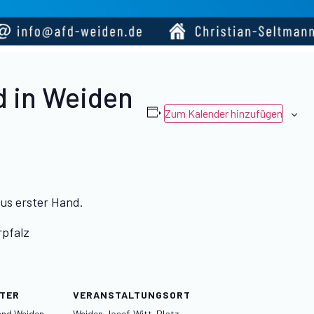
d in Weiden
Zum Kalender hinzufügen
us erster Hand.
rpfalz
TER
VERANSTALTUNGSORT
and Weiden
Weiden Josef-Witt-Platz