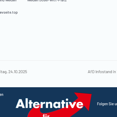
evseite.top
itag, 24.10.2025
AfD Infostand in
ten
Folgen Sie 