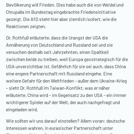
Bevölkerung will Frieden. Dies habe auch die von
Weidel
und
Chrupalla im Bundestag eingebrachte Friedensinitiative
gezeigt. Die AfD steht hier aber ziemlich isoliert, wie die
Reaktionen zeigten.
Dr.
Rothfuß
erläuterte, dass die Urangst der USA die
Annäherung von Deutschland und Russland sei und sie
versuchen deshalb seit Jahrzehnten, einen Spaltkeil
zwischen beide zu treiben, weil Europa geostrategisch für die
USA unverzichtbar ist. Gefährlich für sie sei auch, dass China
eine engere Partnerschaft mit Russland eingehe. Eine
weitere Gefahr für den Weltfrieden
–
außer dem Ukraine-Krieg
–
sieht Dr.
Rothfuß
im Taiwan-Konflikt, was er näher
erläuterte. China wird
–
im Gegensatz zu den USA
–
ein immer
wichtigerer Spieler auf der Welt, der auch nachgefragt und
eingeladen wird.
Wie sollten wir uns darauf einstellen? Allem voran: deutsche
Interessen wahren, in eurasischer Partnerschaft unter