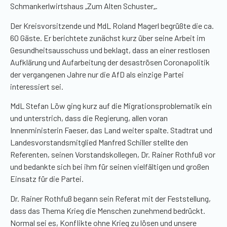
Schmankerlwirtshaus
„
Zum Alten Schuster
„
.
Der Kreisvorsitzende und MdL Roland
Magerl
begrüßte die ca.
60 Gäste. Er berichtete zunächst kurz über seine Arbeit im
Gesundheitsausschuss und beklagt, dass an einer restlosen
Aufklärung und Aufarbeitung der desaströsen Coronapolitik
der vergangenen Jahre nur die AfD als einzige Partei
interessiert sei.
MdL Stefan Löw ging kurz auf die Migrationsproblematik ein
und unterstrich, dass die Regierung, allen voran
Innenministerin Faeser, das Land weiter spalte. Stadtrat und
Landesvorstandsmitglied Manfred Schiller stellte den
Referenten, seinen Vorstandskollegen, Dr. Rainer
Rothfuß
vor
und bedankte sich bei ihm für seinen vielfältigen und großen
Einsatz für die Partei.
Dr. Rainer
Rothfuß
begann sein Referat mit der Feststellung,
dass das Thema Krieg die Menschen zunehmend bedrückt.
Normal sei es, Konflikte ohne Krieg zu lösen und unsere