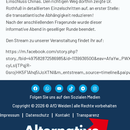
Einschluss Chinas. Den richtigen Weg dorthin zeigte Dr.
Rothfuß
in detaillierten Einzelschritten auf, an erster Stelle:
die transatlantische Abhängigkeit reduzieren!
Nach der anschließenden Fragerunde wurde dieser
informative Abend in geselliger Runde beendet.
Den Stream zu unserer Veranstaltung findet ihr auf:
https://m.facebook.com/story.php?
story_fbid=497582872586985&id=1139936500&eav=AfaYw_P
cyLsIjTPqjR-
GsrojHK5F1Ahq5IJoXTNI&m_entstream_source=timeline&paip
Folgen Sie uns auf den Sozialen Medien
Copyright © 2026 © AfD Weiden | alle Rechte vorbehalten
Impressum
Datenschutz
Kontakt
Transparenz