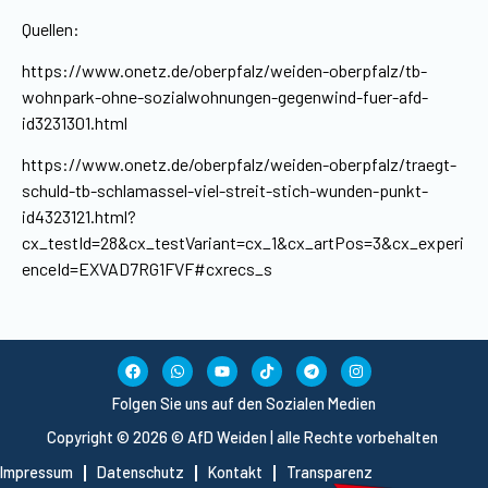
Quellen:
https://www.onetz.de/oberpfalz/weiden-oberpfalz/tb-
wohnpark-ohne-sozialwohnungen-gegenwind-fuer-afd-
id3231301.html
https://www.onetz.de/oberpfalz/weiden-oberpfalz/traegt-
schuld-tb-schlamassel-viel-streit-stich-wunden-punkt-
id4323121.html?
cx_testId=28&cx_testVariant=cx_1&cx_artPos=3&cx_experi
enceId=EXVAD7RG1FVF#cxrecs_s
Folgen Sie uns auf den Sozialen Medien
Copyright © 2026 © AfD Weiden | alle Rechte vorbehalten
Impressum
Datenschutz
Kontakt
Transparenz