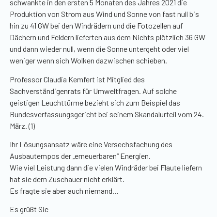
schwankte in den ersten 5 Monaten des Jahres 2021 die
Produktion von Strom aus Wind und Sonne von fast null bis
hin zu 41
GW
bei den Windrädern und die Fotozellen auf
Dächern und Feldern lieferten aus dem Nichts plötzlich 36
GW
und dann wieder null, wenn die Sonne untergeht oder viel
weniger wenn
sich Wolken dazwischen schieben.
Professor Claudia
Kemfert
ist Mitglied des
Sachverständigenrats für Umweltfragen. Auf solche
geistigen Leuchttürme bezieht sich zum Beispiel das
Bundesverfassungsgericht bei seinem Skandalurteil vom 24.
März. (1)
Ihr Lösungsansatz wäre eine
Versechsfachung
des
Ausbautempos der „erneuerbaren“ Energien.
Wie viel Leistung dann die vielen Windräder bei Flaute liefern
hat sie dem Zuschauer nicht erklärt.
Es fragte sie aber auch niemand…
Es grüßt Sie