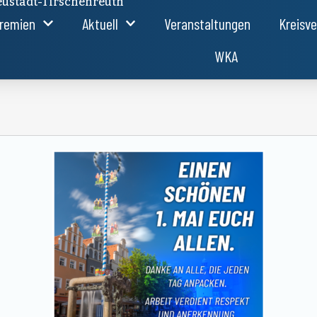
ustadt-Tirschenreuth
remien
Aktuell
Veranstaltungen
Kreisv
WKA