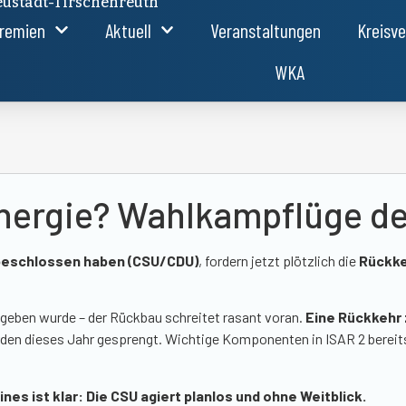
ustadt-Tirschenreuth
remien
Aktuell
Veranstaltungen
Kreisv
WKA
nergie? Wahlkampflüge d
 beschlossen haben (CSU/CDU)
, fordern jetzt plötzlich die
Rückke
egeben wurde – der Rückbau schreitet rasant voran.
Eine Rückkehr 
rden dieses Jahr gesprengt. Wichtige Komponenten in ISAR 2 bereit
ines ist klar: Die CSU agiert planlos und ohne Weitblick.