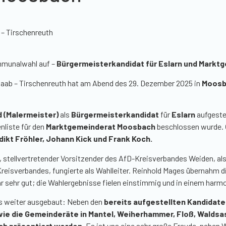
 – Tirschenreuth
mmunalwahl auf –
Bürgermeisterkandidat für Eslarn und Markt
naab – Tirschenreuth hat am Abend des 29. Dezember 2025 in
Moosb
 (Malermeister)
als
Bürgermeisterkandidat
für
Eslarn
aufgeste
nliste für den
Marktgemeinderat Moosbach
beschlossen wurde.
dikt Fröhler, Johann Kick und Frank Koch.
, stellvertretender Vorsitzender des AfD-Kreisverbandes Weiden, al
 Kreisverbandes, fungierte als Wahlleiter. Reinhold Mages übernahm di
sehr gut; die Wahlergebnisse fielen einstimmig und in einem harm
s weiter ausgebaut: Neben den
bereits aufgestellten Kandidate
wie die Gemeinderäte in Mantel, Weiherhammer, Floß, Waldsa
h präsentiert werden.
Es ist uns eine sehr große Freude, neben 