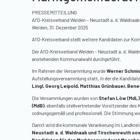
PRESSEMITTEILUNG
AfD-Kreisverband Weiden – Neustadt a. d. Waldnaab
Weiden, 31. Dezember 2025
AfD-Kreisverband stellt weitere Kandidaten zur Ko
Der AfD-Kreisverband Weiden – Neustadt a. d. Wald
anstehenden Kommunalwahl durchgeführt.
Im Rahmen der Versammlung wurde
Werner Schmid
Aufstellungsversammlung statt, in der die Kandidate
Lingl, Georg Leipold, Matthias Grünbauer, Bene
Die Versammlungen wurden von
Stefan Löw (MdL)
(MdB)
, ebenfalls stellvertretender Vorsitzender des
ordnungsgemäß und professionell. Die Stimmung war 
Damit wird die kommunale Verankerung im Landkrei
Neustadt a. d. Waldnaab und Tirschenreuth so
Kandidaten für den Marktgemeinderat Moosbac