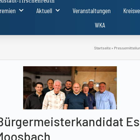
ustadt-Tirschenreuth
remien
Aktuell
Veranstaltungen
Kreisv
WKA
Startseite
»
Pressemitteilu
Bürgermeisterkandidat Es
Moosbach