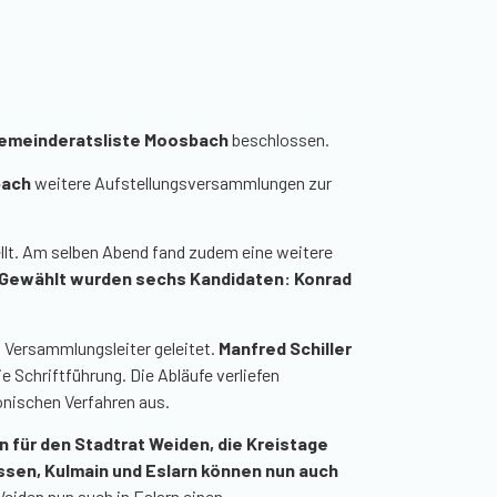
gemeinderatsliste Moosbach
beschlossen.
ach
weitere Aufstellungsversammlungen zur
llt. Am selben Abend fand zudem eine weitere
Gewählt wurden sechs Kandidaten: Konrad
s Versammlungsleiter geleitet.
Manfred Schiller
e Schriftführung. Die Abläufe verliefen
onischen Verfahren aus.
n für den Stadtrat Weiden, die Kreistage
ssen, Kulmain und Eslarn können nun auch
Weiden nun auch in Eslarn einen