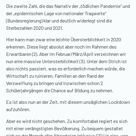
Die zweite Zahl, die das Narrativ der „tödlichen Pandemie“ und
der „epidemischen Lage von nationaler Tragweite“
(Bundesregierung) klar und deutlich widerlegt sind die
Sterbezahlen 2020 und 2021.
Hier kann man zwar eine leichte Übersterblichkeit in 2020
erkennen. Diese liegt absolut aber noch im Rahmen des
Erwartbaren (2). Aber im Februar/März/April verzeichnen wir
nun eine massive Untersterblichkeit (3). Unter dem Strich ist
also nichts passiert, was es erforderlich machen würde, die
Wirtschaft zu ruinieren, Familien an den Rand der
Verzweiflung zu bringen und inzwischen schon 2
Schülerjahrgängen die Chance auf Bildung zu nehmen.
Es ist also nun an der Zeit, mit diesem unsäglichen Lockdown
aufzuhören.
Aber es wird nicht geschehen. Zu komfortabel regiert es sich
mit einer verängstigten Bevölkerung. Zu bequem gestaltet
sich so der Marsch aller Altparteien inklusive CSU in eine, von