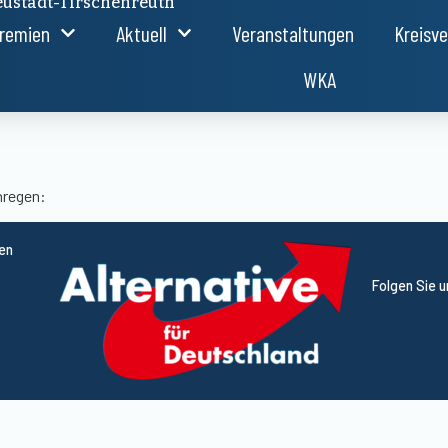
ustadt-Tirschenreuth
remien
Aktuell
Veranstaltungen
Kreisv
WKA
nregen:
ten
Folgen Sie 