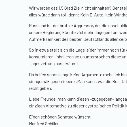
Wir werden das 1,5 Grad Ziel nicht einhalten? Der ste
alles würde dann toll, denn: Kein E-Auto, kein Windr
Russland ist der brutale Aggressor, der die unschul
unsere Regierung könnte viel mehr dagegen tun, wen
Aufmerksamkeit des besten Deutschlands aller Zeit
So in etwa stellt sich die Lage leider immer noch fü
konsumieren, inhalieren so ununterbrochen diese un
Tageszeitung ausgeräumt.
Da helfen schon lange keine Argumente mehr. Ich bin
sinngemäß geschrieben:
„
Man kann zwar die Realität
recht geben.
Liebe Freunde, man kann diesen –
zugegeben-
langsa
einzigen Alternative zu dieser dystopischen Politik
Einen schönen Sonntag wünscht
Manfred Schiller