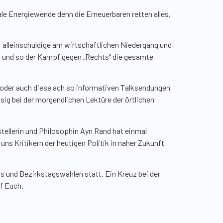
ikale Energiewende
denn
die Erneuerbaren retten alles,
r
alleinschuldige
am wirtschaftlichen Niedergang und
en und so der Kampf gegen
„Rechts“
die gesamte
au oder auch diese ach so informativen Talksendungen
ig bei der morgendlichen Lektüre der örtlichen
tellerin und Philosophin
Ayn
Rand hat einmal
 uns Kritikern der heutigen Politik in naher Zukunft
 und Bezirkstagswahlen statt. Ein Kreuz bei der
uf Euch.