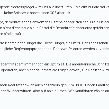
igende Meeresspiegel wird uns alle überfluten. Es bleibt nur die rad
ad, keine Solarzelle haben
einen CO2 Abdruck
!
dige, demokratische Schweiz des Ostens angegriffen hat. Putin ist de
n nicht diese neue blaue Partei die Demokratie andauernd gefährd
en binden würde.
r die Mehrheit der Bürger dar. Diese Bürger, die um 20 Uhr Tagessch
sägliche Regierungspropaganda. Restzweifel daran werden zuverläss
 aber trotzdem immer noch ein Optimist. Die amerikanische Schrifts
 ignorieren, aber nicht dauerhaft die Folgen davon.
„
Die Realität wird
men Realitätsgewinn auch beschleunigen. Am 08.10. finden Landtags
 kann Wunder wirken. Also auf an die Urnen. Wir Kandidaten zählen a