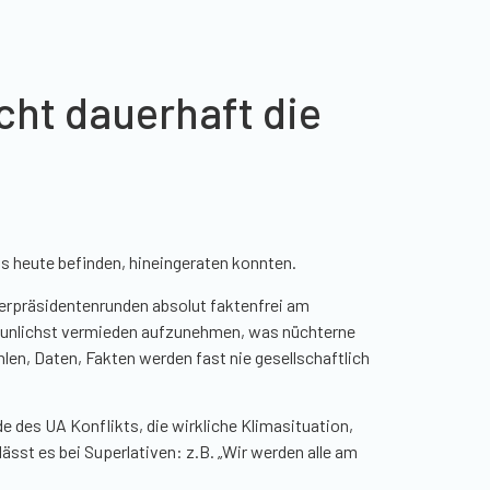
icht dauerhaft die
ns heute befinden, hineingeraten konnten.
terpräsidentenrunden absolut
faktenfrei
am
 tunlichst vermieden aufzunehmen, was nüchterne
len, Daten, Fakten werden fast nie gesellschaftlich
e des UA Konflikts, die wirkliche Klimasituation,
lässt es bei Superlativen:
z.B.
„
Wir werden alle am