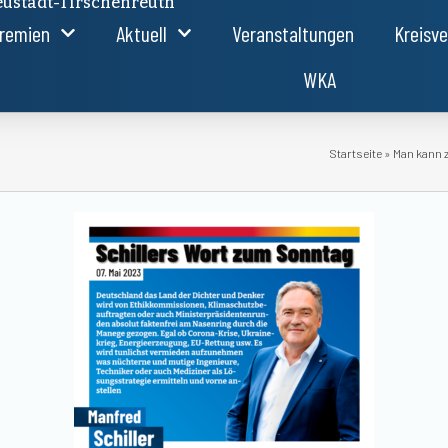
ustadt-Tirschenreuth
remien
Aktuell
Veranstaltungen
Kreisv
WKA
Startseite
»
Man kann z