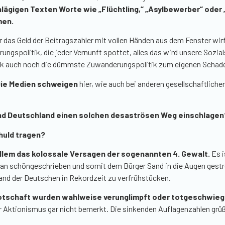
hlägigen Texten Worte wie „Flüchtling
,“
„Asylbewerber“ oder „
men.
r das Geld der Beitragszahler mit vollen Händen aus dem Fenster wi
ungspolitik, die jeder Vernunft spottet, alles das wird unsere Sozi
tik auch noch die dümmste Zuwanderungspolitik zum eigenen Schad
ie Medien schweigen
hier, wie auch bei anderen gesellschaftlich
nd Deutschland einen solchen desaströsen Weg einschlagen
huld tragen?
 allem das kolossale Versagen der sogenannten 4. Gewalt.
Es i
n schöngeschrieben und somit dem Bürger Sand in die Augen gestreut
tand der Deutschen in Rekordzeit zu verfrühstücken.
 Botschaft wurden wahlweise verunglimpft oder totgeschwieg
er Aktionismus gar nicht bemerkt. Die sinkenden Auflagenzahlen grü