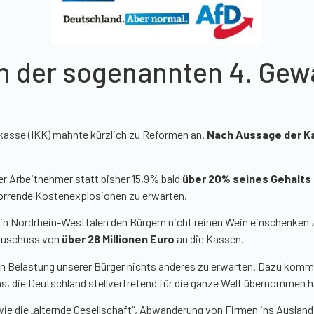
n der sogenannten 4. Gew
kasse (IKK) mahnte kürzlich zu Reformen an.
Nach Aussage der Ka
er Arbeitnehmer statt bisher
15,9%
bald
über
20%
seines Gehalts 
horrende Kostenexplosionen zu erwarten.
n Nordrhein-Westfalen den Bürgern nicht reinen Wein einschenken z
zuschuss von
über 28 Millionen Euro
an die Kassen.
hen Belastung unserer Bürger nichts anderes zu erwarten. Dazu komm
s, die Deutschland stellvertretend für die ganze Welt übernommen h
e die „alternde Gesellschaft“, Abwanderung von Firmen ins Ausland