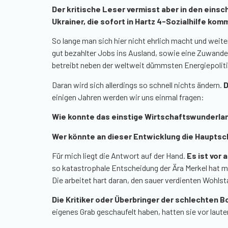
Der kritische Leser vermisst aber in den einsc
Ukrainer, die sofort in Hartz 4-Sozialhilfe kom
So lange
man sich hier nicht ehrlich macht und weite
gut bezahlter Jobs ins Ausland, sowie eine Zuwander
betreibt neben der weltweit dümmsten Energiepoli
Daran wird sich allerdings so schnell nichts ändern.
D
einigen Jahren werden wir uns einmal fragen:
Wie konnte das einstige Wirtschaftswunderla
Wer könnte an dieser Entwicklung die Hauptsc
Für mich liegt die Antwort auf der Hand.
Es ist vor
so katastrophale Entscheidung der Ära Merkel hat ma
Die arbeitet hart daran, den sauer verdienten Wohls
Die Kritiker oder Überbringer der schlechten
eigenes Grab geschaufelt haben, hatten sie vor laut