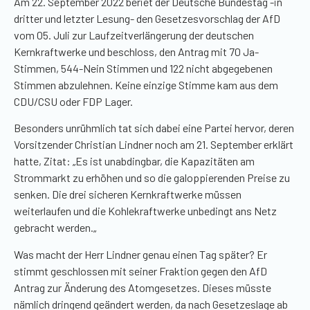
Am 22. September 2022 beriet der Deutsche Bundestag -in
dritter und letzter
Lesung-
den Gesetzesvorschlag der AfD
vom 05. Juli zur Laufzeitverlängerung der deutschen
Kernkraftwerke und beschloss, den Antrag mit 70 Ja-
Stimmen, 544-Nein Stimmen und 122 nicht abgegebenen
Stimmen abzulehnen. Keine einzige Stimme kam aus dem
CDU/CSU oder FDP Lager.
Besonders unrühmlich tat sich dabei eine Partei hervor, deren
Vorsitzender Christian Lindner noch am 21. September erklärt
hatte, Zitat:
„
Es ist unabdingbar, die Kapazitäten am
Strommarkt zu erhöhen und so die galoppierenden Preise zu
senken. Die drei sicheren Kernkraftwerke müssen
weiterlaufen und die Kohlekraftwerke unbedingt ans Netz
gebracht werden.
„
Was macht der Herr Lindner genau einen Tag später? Er
stimmt geschlossen mit seiner Fraktion gegen den AfD
Antrag zur Änderung des Atomgesetzes. Dieses müsste
nämlich dringend geändert werden, da nach Gesetzeslage ab