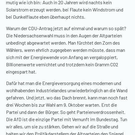
mutig wie ich bin: Auch in 20 Jahren wird nachts kein
Solarstrom erzeugt werden, bei Flaute kein Windstrom und
bei Dunkelflaute eben überhaupt nichts.
Warum der CDU-Antrag jetzt auf einmal und warum so spät?
Die Niedersachsenwahl muss in den Augen der Altparteien
unbedingt abgewartet werden. Man fürchtet den Zorn des
Wählers, wenn ehrlich zugegeben werden müsste, dass man
sich mit der Energiewende von Anfang an vergaloppiert,
Billionenwerte
vernichtet und trotzdem kein Gramm
CO2
eingespart hat.
Dafür hat man die Energieversorgung eines modernen und
wohlhabenden Industrielandes unwiederbringlich an die Wand
gefahren. Und jetzt, wo das Dach brennt, kann man noch fast
drei Wochen bis zur Wahl am 9. Oktober warten. Erst die
Partei und dann der Bürger. So geht Parteienverdrossenheit.
Die AfD ist die einzige Partei mit Vernunft im Bundestag. Tun
wir alles, um sie zu stärken. Gehen wir auf die Straße und
halten wir den Politikdarstellern der Altparteien den Spiegel