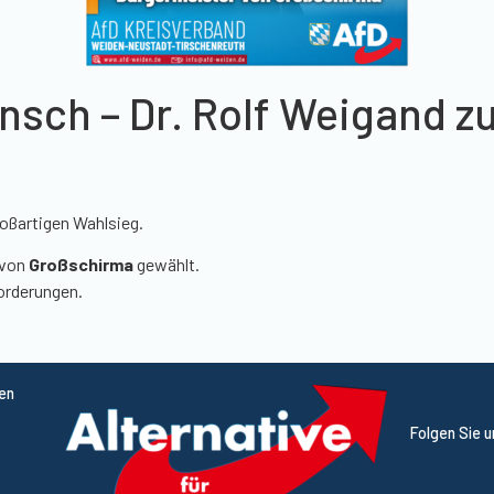
sch – Dr. Rolf Weigand z
oßartigen Wahlsieg.
von
Großschirma
gewählt.
orderungen.
ten
Folgen Sie 