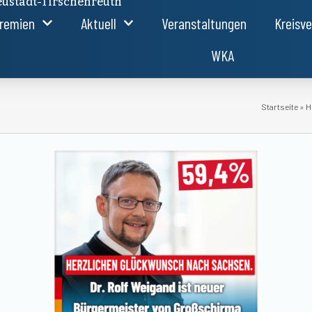
ustadt-Tirschenreuth
remien
Aktuell
Veranstaltungen
Kreisv
WKA
Startseite
»
H