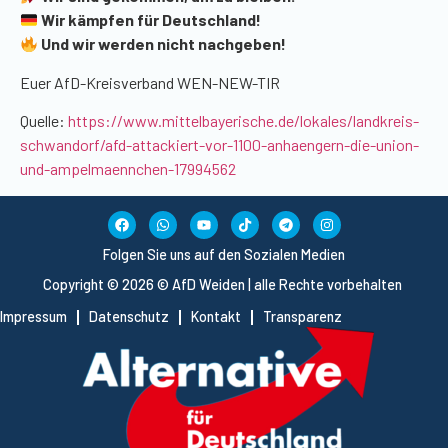
Wir kämpfen für Deutschland!
Und wir werden nicht nachgeben!
Euer AfD-Kreisverband WEN-NEW-TIR
Quelle:
https://www.mittelbayerische.de/lokales/landkreis-
schwandorf/afd-attackiert-vor-1100-anhaengern-die-union-
und-ampelmaennchen-17994562
Folgen Sie uns auf den Sozialen Medien
Copyright © 2026 © AfD Weiden | alle Rechte vorbehalten
Impressum
Datenschutz
Kontakt
Transparenz