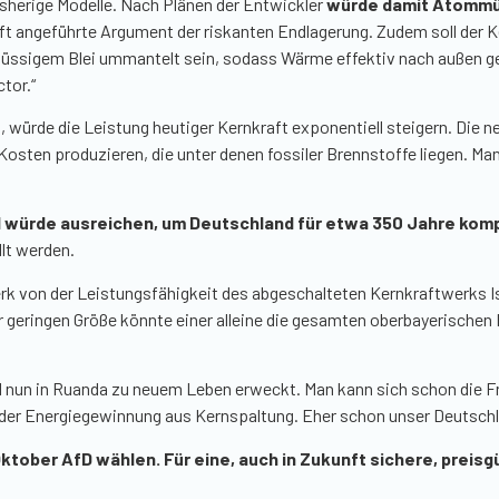
bisherige Modelle. Nach Plänen der Entwickler
würde damit Atommül
t angeführte Argument der riskanten Endlagerung. Zudem soll der Ker
n flüssigem Blei ummantelt sein, sodass Wärme effektiv nach außen 
ctor
.“
, würde die Leistung heutiger Kernkraft exponentiell steigern. Die 
osten produzieren, die unter denen fossiler Brennstoffe liegen. 
würde ausreichen, um Deutschland für etwa 350 Jahre kompl
lt werden.
erk von der Leistungsfähigkeit des abgeschalteten Kernkraftwerks I
 geringen Größe könnte einer alleine die gesamten oberbayerischen 
 nun in Ruanda zu neuem Leben erweckt. Man kann sich schon die Fra
nik der Energiegewinnung aus Kernspaltung. Eher schon unser Deutsch
 Oktober AfD wählen. Für eine, auch in Zukunft sichere, prei