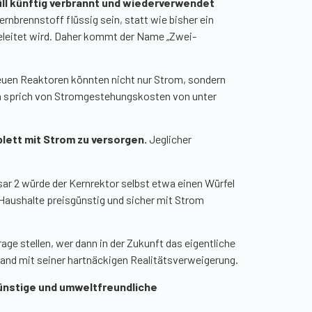
l künftig verbrannt und wiederverwendet
nbrennstoff flüssig sein, statt wie bisher ein
geleitet wird. Daher kommt der Name „Zwei-
neuen Reaktoren könnten nicht nur Strom, sondern
Man sprich von Stromgestehungskosten von unter
ett mit Strom zu versorgen.
Jeglicher
sar 2 würde der Kernrektor selbst etwa einen Würfel
Haushalte preisgünstig und sicher mit Strom
ge stellen, wer dann in der Zukunft das eigentliche
land mit seiner hartnäckigen Realitätsverweigerung.
sgünstige und umweltfreundliche