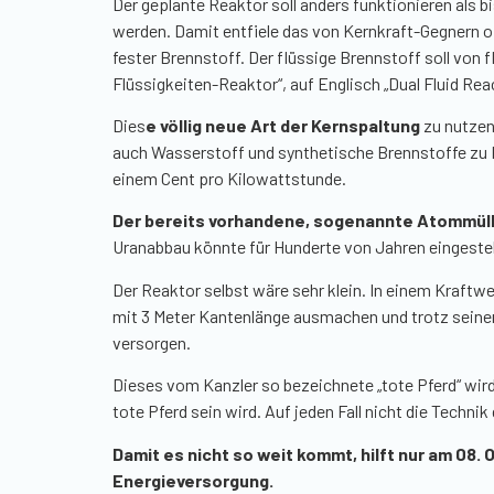
Der geplante Reaktor soll anders funktionieren als 
werden. Damit entfiele das von Kernkraft-Gegnern of
fester Brennstoff. Der flüssige Brennstoff soll vo
Flüssigkeiten-Reaktor“, auf Englisch „Dual Fluid
Rea
Dies
e völlig neue Art der Kernspaltung
zu nutzen
auch Wasserstoff und synthetische Brennstoffe zu K
einem Cent pro Kilowattstunde.
Der bereits vorhandene, sogenannte Atommüll 
Uranabbau könnte für Hunderte von Jahren eingestel
Der Reaktor selbst wäre sehr klein. In einem Kraftw
mit 3 Meter Kantenlänge ausmachen und trotz seiner
versorgen.
Dieses vom Kanzler so bezeichnete „tote Pferd“ wird
tote Pferd sein wird. Auf jeden Fall nicht die Tech
Damit es nicht so weit kommt, hilft nur am 08.
Energieversorgung.