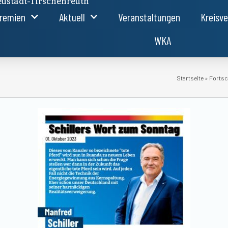
ustadt-Tirschenreuth
remien
Aktuell
Veranstaltungen
Kreisv
WKA
Startseite
»
Fortsc