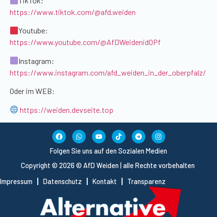
TikTok:
https://www.tiktok.com/@afd.weiden
Youtube:
https://www.youtube.com/@AfDWeidenidOPf
Instagram:
https://www.instagram.com/afd_weiden_in_der_oberpfalz/
Oder im WEB:
https://weiden.devseite.top
Folgen Sie uns auf den Sozialen Medien
Copyright © 2026 © AfD Weiden | alle Rechte vorbehalten
Impressum
Datenschutz
Kontakt
Transparenz