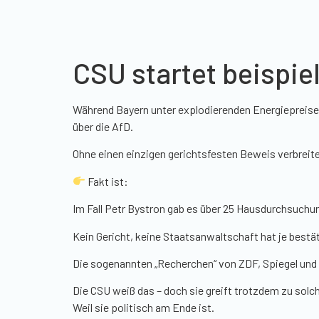
CSU startet beispi
Während Bayern unter explodierenden Energiepreisen
über die AfD.
Ohne einen einzigen gerichtsfesten Beweis verbreit
Fakt ist:
Im Fall Petr Bystron gab es über 25 Hausdurchsuchun
Kein Gericht, keine Staatsanwaltschaft hat je bestät
Die sogenannten „Recherchen“ von ZDF, Spiegel un
Die CSU weiß das – doch sie greift trotzdem zu sol
Weil sie politisch am Ende ist.