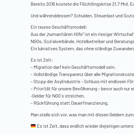
Bereits 2016 kostete die Flüchtlingskrise 21,7 Mrd. Eu
Und währenddessen? Schulden, Steuerlast und Sozia
Ein teures Geschäftsmodell:
Aus der „humanitären Hilfe“ ist ein riesiger Wirtsc
NGOs, Sozialverbände, Hotelbetreiber und Beratungsf
Ein lukratives System, das ohne ständige Zuwanderu
Es ist Zeit:
– Migration darf kein Geschäftsmodell sein.
– Vollständige Transparenz über alle Migrationskoste
– Stopp der Asylindustrie – Schluss mit endlosen För
– Priorität für unsere Bevölkerung – bevor auch nur
-Gelder für NGO´s streichen.
– Rückführung statt Dauerfinanzierung.
Man stelle sich vor, was man mit diesen Geldern zu
Es ist Zeit, dass endlich wieder diejenigen unter