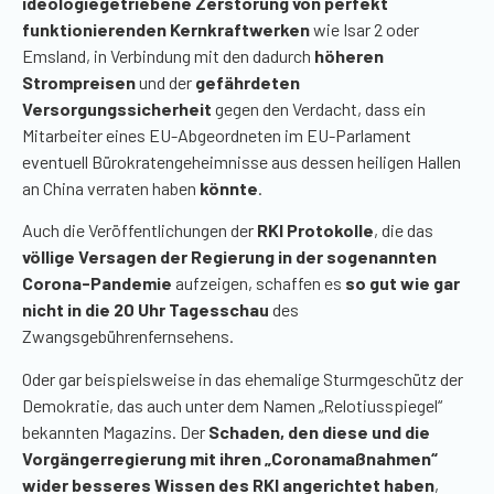
ideologiegetriebene Zerstörung von perfekt
funktionierenden Kernkraftwerken
wie Isar 2 oder
Emsland, in Verbindung mit den dadurch
höheren
Strompreisen
und der
gefährdeten
Versorgungssicherheit
gegen den Verdacht, dass ein
Mitarbeiter eines EU-Abgeordneten im EU-Parlament
eventuell Bürokratengeheimnisse aus dessen heiligen Hallen
an China verraten haben
könnte
.
Auch die Veröffentlichungen der
RKI Protokolle
, die das
völlige Versagen der Regierung in der sogenannten
Corona-Pandemie
aufzeigen, schaffen es
so gut wie gar
nicht in die 20 Uhr Tagesschau
des
Zwangsgebührenfernsehens.
Oder gar beispielsweise in das ehemalige Sturmgeschütz der
Demokratie, das auch unter dem Namen „
Relotiusspiegel
“
bekannten Magazins. Der
Schaden, den diese und die
Vorgängerregierung mit ihren „Coronamaßnahmen“
wider besseres Wissen des RKI angerichtet haben
,