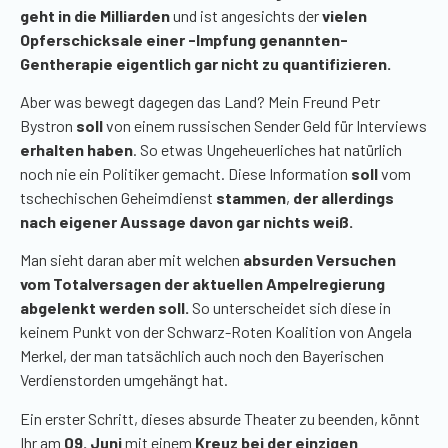
geht in die Milliarden
und ist angesichts der
vielen
Opferschicksale einer
-Impfung
genannten-
Gentherapie
eigentlich gar nicht zu quantifizieren.
Aber was bewegt dagegen das Land? Mein Freund
Petr
Bystron
soll
von einem russischen Sender Geld für Interviews
erhalten haben
. So etwas Ungeheuerliches hat natürlich
noch nie ein Politiker gemacht. Diese Information
soll
vom
tschechischen Geheimdienst
stammen
,
der allerdings
nach eigener Aussage davon gar nichts weiß.
Man sieht daran aber mit welchen
absurden Versuchen
vom Totalversagen der aktuellen Ampelregierung
abgelenkt werden soll.
So unterscheidet sich diese in
keinem Punkt von der Schwarz-Roten Koalition von Angela
Merkel, der man tatsächlich auch noch den Bayerischen
Verdienstorden umgehängt hat.
Ein erster Schritt, dieses absurde Theater zu beenden, könnt
Ihr am
09. Juni
mit einem
Kreuz bei der einzigen